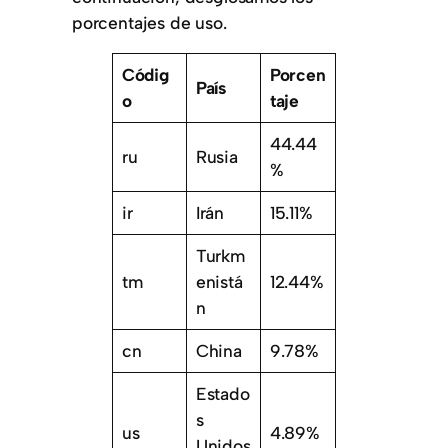
porcentajes de uso.
Códig
Porcen
País
o
taje
44.44
ru
Rusia
%
ir
Irán
15.11%
Turkm
tm
enistá
12.44%
n
cn
China
9.78%
Estado
s
us
4.89%
Unidos