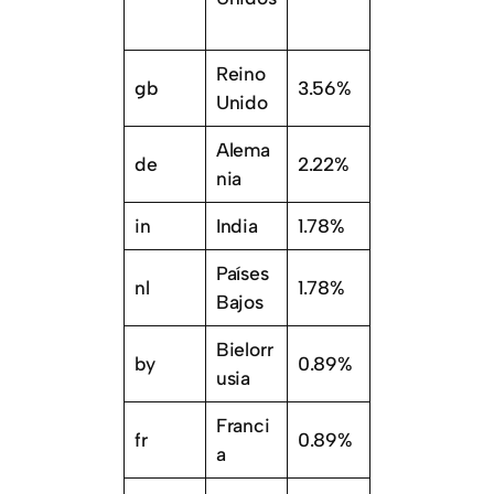
Reino
gb
3.56%
Unido
Alema
de
2.22%
nia
in
India
1.78%
Países
nl
1.78%
Bajos
Bielorr
by
0.89%
usia
Franci
fr
0.89%
a