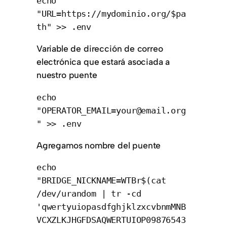
echo 
"URL=https://mydominio.org/$pa
th" >> .env
Variable de dirección de correo
electrónica que estará asociada a
nuestro puente
echo 
"OPERATOR_EMAIL=your@email.org
" >> .env
Agregamos nombre del puente
echo 
"BRIDGE_NICKNAME=WTBr$(cat 
/dev/urandom | tr -cd 
'qwertyuiopasdfghjklzxcvbnmMNB
VCXZLKJHGFDSAQWERTUIOP09876543