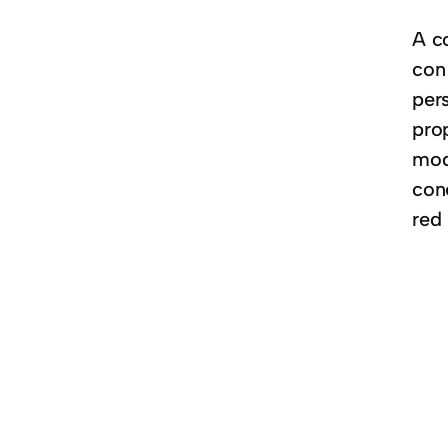
A c
con
pers
pro
mod
con
red