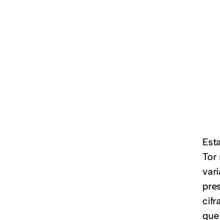
Est
Tor
var
pres
cif
que