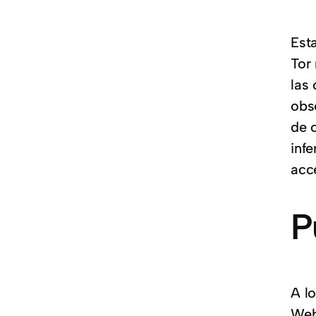
Est
Tor
las
obs
de c
inf
acce
P
A l
Webt