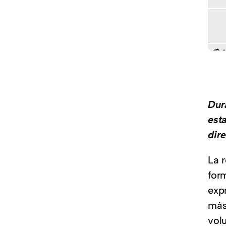
Dur
est
dir
La 
form
expr
más
volu